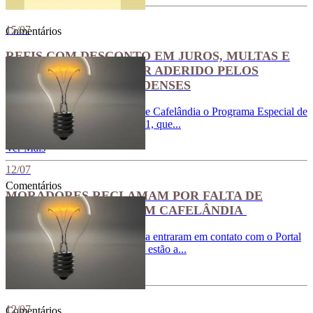
15/07
Comentários
REFIS COM DESCONTO EM JUROS, MULTAS E
CORREÇÕES PODE SER ADERIDO PELOS
MUNÍCIPES CAFELANDENSES
Já está em vigor no município de Cafelândia o Programa Especial de
Recuperação Fiscal – Refis 2021, que...
Ver Mais
12/07
Comentários
MORADORES RECLAMAM POR FALTA DE
ENERGIA ELÉTRICA EM CAFELÂNDIA
Alguns moradores de Cafelândia entraram em contato com o Portal
O Novo Oeste, reclamando que estão a...
Ver Mais
12/07
Comentários