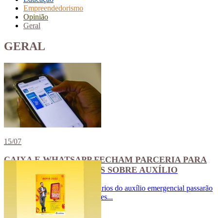
Empreendedorismo
Opinião
Geral
GERAL
15/07
CAIXA E WHATSAPP FECHAM PARCERIA PARA
ENVIO DE MENSAGENS SOBRE AUXÍLIO
Nos próximos dias, os beneficiários do auxílio emergencial passarão
a receber de graça as informações...
Ver Mais