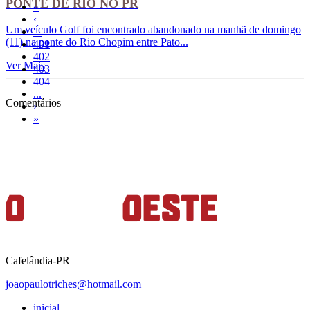
PONTE DE RIO NO PR
«
‹
Um veículo Golf foi encontrado abandonado na manhã de domingo
...
(11) na ponte do Rio Chopim entre Pato...
401
402
Ver Mais
403
404
...
Comentários
›
»
Cafelândia-PR
joaopaulotriches@hotmail.com
inicial