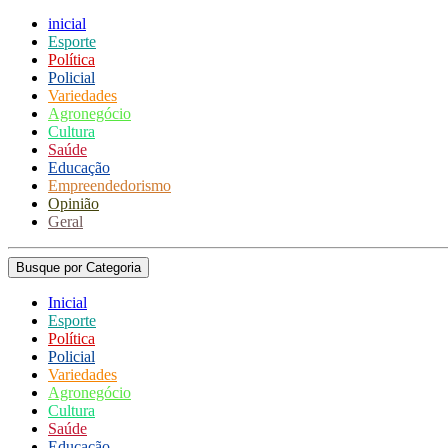
inicial
Esporte
Política
Policial
Variedades
Agronegócio
Cultura
Saúde
Educação
Empreendedorismo
Opinião
Geral
Busque por Categoria
Inicial
Esporte
Política
Policial
Variedades
Agronegócio
Cultura
Saúde
Educação