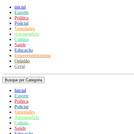
inicial
Esporte
Política
Policial
Variedades
Agronegócio
Cultura
Saúde
Educação
Empreendedorismo
Opinião
Geral
Busque por Categoria
Inicial
Esporte
Política
Policial
Variedades
Agronegócio
Cultura
Saúde
Educação