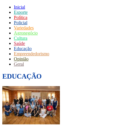
Inicial
Esporte
Política
Policial
Variedades
Agronegócio
Cultura
Saúde
Educação
Empreendedorismo
Opinião
Geral
EDUCAÇÃO