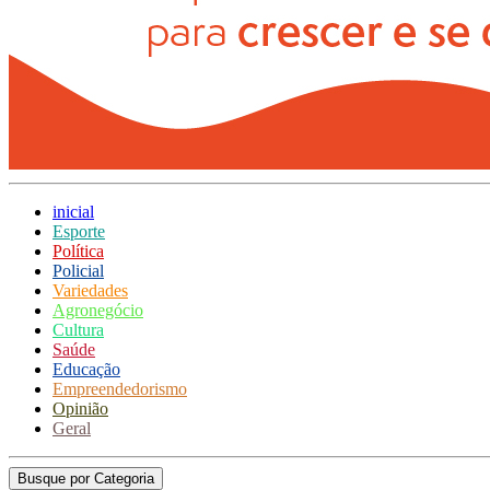
inicial
Esporte
Política
Policial
Variedades
Agronegócio
Cultura
Saúde
Educação
Empreendedorismo
Opinião
Geral
Busque por Categoria