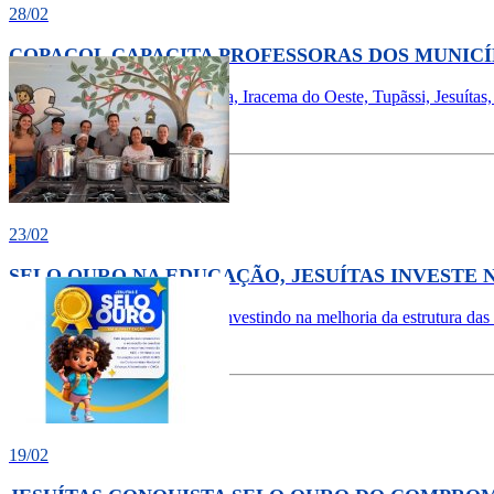
28/02
COPACOL CAPACITA PROFESSORAS DOS MUNICÍ
Professoras dos de Nova Aurora, Iracema do Oeste, Tupãssi, Jesuítas,
Ver Mais
Comentários
23/02
SELO OURO NA EDUCAÇÃO, JESUÍTAS INVESTE 
A Prefeitura de Jesuítas segue investindo na melhoria da estrutura das
Ver Mais
Comentários
19/02