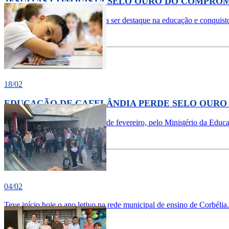
JESUÍTAS CONQUISTA SELO OURO DO COMPRO
O município de Jesuítas voltou a ser destaque na educação e conquist
Ver Mais
Comentários
18/02
EDUCAÇÃO DE CAFELÂNDIA PERDE SELO OURO 
Foi divulgado no início do mês de fevereiro, pelo Ministério da Educ
Ver Mais
Comentários
04/02
Teve início hoje o ano letivo na rede municipal de ensino de Corbélia.
Ver Mais