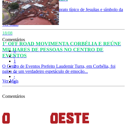
O tradicional Leitão na Grelha, prato típico de Jesuítas e símbolo da
cultura local, foi apresentado...
Ver Mais
18/08
Comentários
1º OFF ROAD MOVIMENTA CORBÉLIA E REÚNE
MILHARES DE PESSOAS NO CENTRO DE
«
EVENTOS
‹
1
O Centro de Eventos Prefeito Laudemir Turra, em Corbélia, foi
2
palco de um verdadeiro espetáculo de emoção...
...
›
Ver Mais
»
Comentários