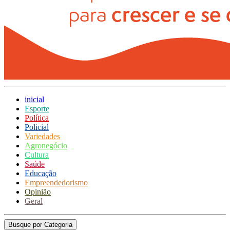
inicial
Esporte
Política
Policial
Variedades
Agronegócio
Cultura
Saúde
Educação
Empreendedorismo
Opinião
Geral
Busque por Categoria