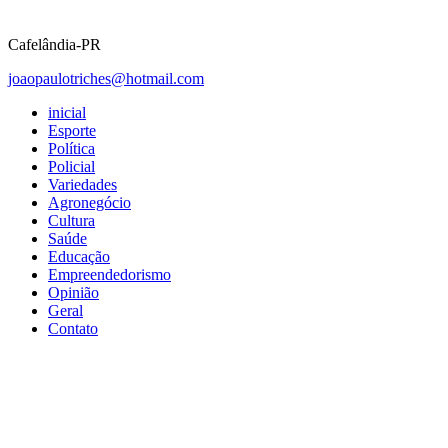
Cafelândia-PR
joaopaulotriches@hotmail.com
inicial
Esporte
Política
Policial
Variedades
Agronegócio
Cultura
Saúde
Educação
Empreendedorismo
Opinião
Geral
Contato