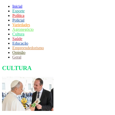
Inicial
Esporte
Política
Policial
Variedades
Agronegócio
Cultura
Saúde
Educação
Empreendedorismo
Opinião
Geral
CULTURA