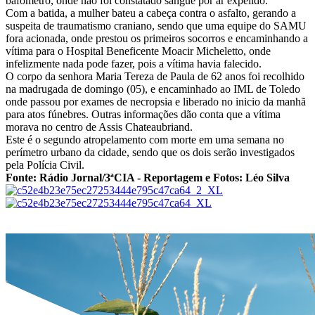
bafômetro, onde não foi constatado sangue por ar expelido.
Com a batida, a mulher bateu a cabeça contra o asfalto, gerando a
suspeita de traumatismo craniano, sendo que uma equipe do SAMU
fora acionada, onde prestou os primeiros socorros e encaminhando a
vítima para o Hospital Beneficente Moacir Micheletto, onde
infelizmente nada pode fazer, pois a vítima havia falecido.
O corpo da senhora Maria Tereza de Paula de 62 anos foi recolhido
na madrugada de domingo (05), e encaminhado ao IML de Toledo
onde passou por exames de necropsia e liberado no inicio da manhã
para atos fúnebres. Outras informações dão conta que a vítima
morava no centro de Assis Chateaubriand.
Este é o segundo atropelamento com morte em uma semana no
perímetro urbano da cidade, sendo que os dois serão investigados
pela Polícia Civil.
Fonte: Rádio Jornal/3ªCIA - Reportagem e Fotos: Léo Silva