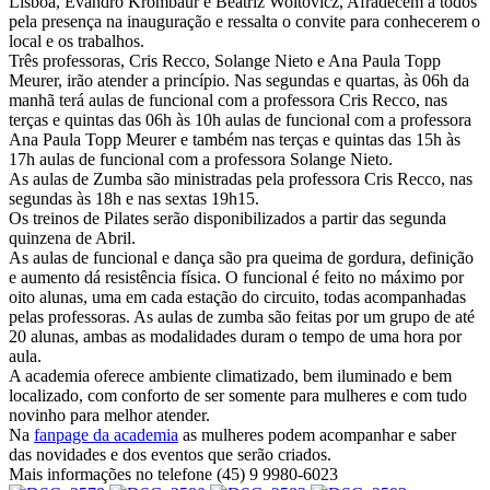
Lisboa, Evandro Krombaur e Beatriz Woitovicz, Afradecem a todos
pela presença na inauguração e ressalta o convite para conhecerem o
local e os trabalhos.
Três professoras, Cris Recco, Solange Nieto e Ana Paula Topp
Meurer, irão atender a princípio. Nas segundas e quartas, às 06h da
manhã terá aulas de funcional com a professora Cris Recco, nas
terças e quintas das 06h às 10h aulas de funcional com a professora
Ana Paula Topp Meurer e também nas terças e quintas das 15h às
17h aulas de funcional com a professora Solange Nieto.
As aulas de Zumba são ministradas pela professora Cris Recco, nas
segundas às 18h e nas sextas 19h15.
Os treinos de Pilates serão disponibilizados a partir das segunda
quinzena de Abril.
As aulas de funcional e dança são pra queima de gordura, definição
e aumento dá resistência física. O funcional é feito no máximo por
oito alunas, uma em cada estação do circuito, todas acompanhadas
pelas professoras. As aulas de zumba são feitas por um grupo de até
20 alunas, ambas as modalidades duram o tempo de uma hora por
aula.
A academia oferece ambiente climatizado, bem iluminado e bem
localizado, com conforto de ser somente para mulheres e com tudo
novinho para melhor atender.
Na
fanpage da academia
as mulheres podem acompanhar e saber
das novidades e dos eventos que serão criados.
Mais informações no telefone (45) 9 9980-6023