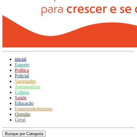
inicial
Esporte
Política
Policial
Variedades
Agronegócio
Cultura
Saúde
Educação
Empreendedorismo
Opinião
Geral
Busque por Categoria