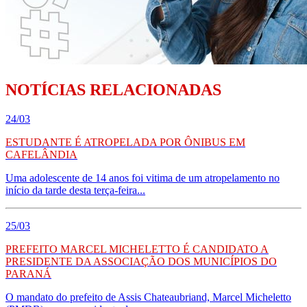
NOTÍCIAS RELACIONADAS
24/03
ESTUDANTE É ATROPELADA POR ÔNIBUS EM
CAFELÂNDIA
Uma adolescente de 14 anos foi vitima de um atropelamento no
início da tarde desta terça-feira...
25/03
PREFEITO MARCEL MICHELETTO É CANDIDATO A
PRESIDENTE DA ASSOCIAÇÃO DOS MUNICÍPIOS DO
PARANÁ
O mandato do prefeito de Assis Chateaubriand, Marcel Micheletto