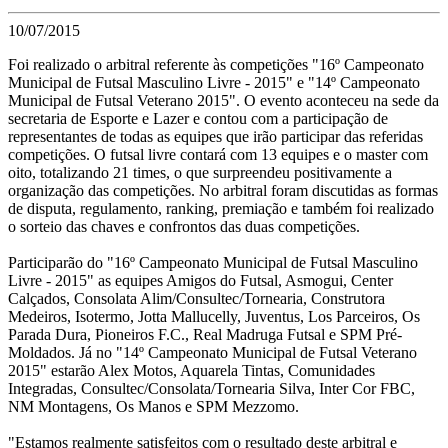
10/07/2015
Foi realizado o arbitral referente às competições "16º Campeonato
Municipal de Futsal Masculino Livre - 2015" e "14º Campeonato
Municipal de Futsal Veterano 2015". O evento aconteceu na sede da
secretaria de Esporte e Lazer e contou com a participação de
representantes de todas as equipes que irão participar das referidas
competições. O futsal livre contará com 13 equipes e o master com
oito, totalizando 21 times, o que surpreendeu positivamente a
organização das competições. No arbitral foram discutidas as formas
de disputa, regulamento, ranking, premiação e também foi realizado
o sorteio das chaves e confrontos das duas competições.
Participarão do "16º Campeonato Municipal de Futsal Masculino
Livre - 2015" as equipes Amigos do Futsal, Asmogui, Center
Calçados, Consolata Alim/Consultec/Tornearia, Construtora
Medeiros, Isotermo, Jotta Mallucelly, Juventus, Los Parceiros, Os
Parada Dura, Pioneiros F.C., Real Madruga Futsal e SPM Pré-
Moldados. Já no "14º Campeonato Municipal de Futsal Veterano
2015" estarão Alex Motos, Aquarela Tintas, Comunidades
Integradas, Consultec/Consolata/Tornearia Silva, Inter Cor FBC,
NM Montagens, Os Manos e SPM Mezzomo.
"Estamos realmente satisfeitos com o resultado deste arbitral e