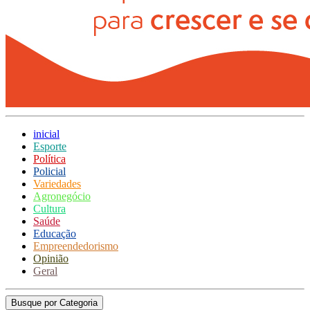
inicial
Esporte
Política
Policial
Variedades
Agronegócio
Cultura
Saúde
Educação
Empreendedorismo
Opinião
Geral
Busque por Categoria