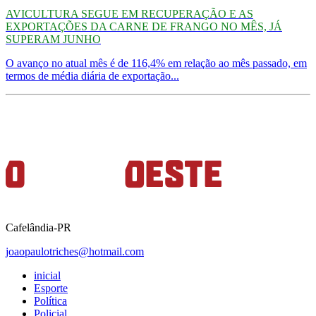
AVICULTURA SEGUE EM RECUPERAÇÃO E AS
EXPORTAÇÕES DA CARNE DE FRANGO NO MÊS, JÁ
SUPERAM JUNHO
O avanço no atual mês é de 116,4% em relação ao mês passado, em
termos de média diária de exportação...
Cafelândia-PR
joaopaulotriches@hotmail.com
inicial
Esporte
Política
Policial