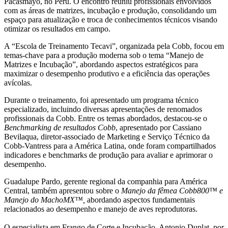
Pacasmayo, no Peru. O encontro reuniu profissionais envolvidos
com as áreas de matrizes, incubação e produção, consolidando um
espaço para atualização e troca de conhecimentos técnicos visando
otimizar os resultados em campo.
A “Escola de Treinamento Tecavi”, organizada pela Cobb, focou em
temas-chave para a produção moderna sob o tema “Manejo de
Matrizes e Incubação”, abordando aspectos estratégicos para
maximizar o desempenho produtivo e a eficiência das operações
avícolas.
Durante o treinamento, foi apresentado um programa técnico
especializado, incluindo diversas apresentações de renomados
profissionais da Cobb. Entre os temas abordados, destacou-se o
Benchmarking de resultados Cobb
, apresentado por Cassiano
Bevilaqua, diretor-associado de Marketing e Serviço Técnico da
Cobb-Vantress para a América Latina, onde foram compartilhados
indicadores e benchmarks de produção para avaliar e aprimorar o
desempenho.
Guadalupe Pardo, gerente regional da companhia para América
Central, também apresentou sobre o
Manejo da fêmea Cobb800™ e
Manejo do MachoMX™,
abordando aspectos fundamentais
relacionados ao desempenho e manejo de aves reprodutoras.
O especialista em Frango de Corte e Incubação, Antonio Duplat, por