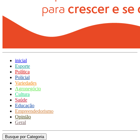
inicial
Esporte
Política
Policial
Variedades
Agronegócio
Cultura
Saúde
Educação
Empreendedorismo
Opinião
Geral
Busque por Categoria