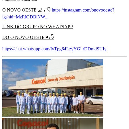
O NOVO OESTE
💻📱👇
https://instagram.com/onovooeste?
igshid=MzRlODBiNW...
LINK DO GRUPO NO WHATSAPP
DO O NOVO OESTE
📲👇
https://chat.whatsapp.com/IvTpg64LzyYGhrDDmdSUIy