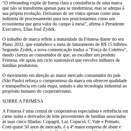
“O rebranding expõe de forma clara a consistência de uma marca
que não se transforma apenas para se modernizar, mas se adequa à
sua própria evolução. Deixamos de ser vistos apenas como uma
indústria de processamento para nos posicionarmos como um
ecossistema que gera valor do campo à mesa”, afirma o Presidente
Executivo, Elias José Zydek.
O trabalho de marca reflete a maturidade da Frimesa diante do seu
Plano 2032, que estabelece a meta de faturamento de R$ 15 bilhões.
Segundo Zydek, a nova comunicação traduz a "Força do Coletivo",
dando clareza ao consumidor de que, ao escolher um produto
Frimesa, ele apoia um ciclo sustentável que envolve milhares de
famílias produtoras.
O movimento em direção ao maior mercado consumidor do país
(São Paulo) reforça o compromisso da marca em oferecer qualidade
e transparência em cada etapa, unindo a alta tecnologia industrial ao
propósito humano do cooperativismo.
SOBRE A FRIMESA
A Frimesa é uma central de cooperativas especialista e referência em
carne suína e derivados de leite provenientes de famílias associadas
às suas cinco filiadas: Copagril, Lar, Copacol, C.Vale e Primato.
Com quase 50 anos de mercado, é a 4ª maior empresa de abate e