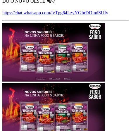
DO O NOVO OESTE
📲👇
https://chat.whatsapp.com/IvTpg64LzyYGhrDDmdSUIy