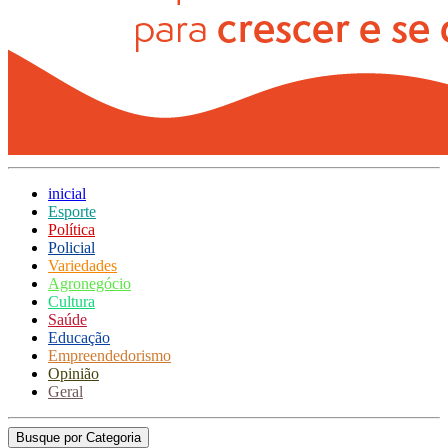
inicial
Esporte
Política
Policial
Variedades
Agronegócio
Cultura
Saúde
Educação
Empreendedorismo
Opinião
Geral
Busque por Categoria