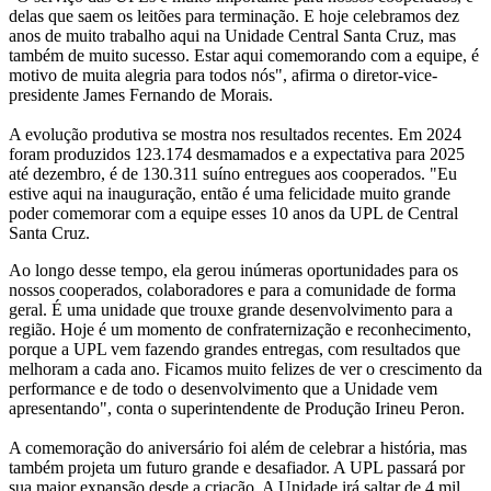
delas que saem os leitões para terminação. E hoje celebramos dez
anos de muito trabalho aqui na Unidade Central Santa Cruz, mas
também de muito sucesso. Estar aqui comemorando com a equipe, é
motivo de muita alegria para todos nós", afirma o diretor-vice-
presidente James Fernando de Morais.
A evolução produtiva se mostra nos resultados recentes. Em 2024
foram produzidos 123.174 desmamados e a expectativa para 2025
até dezembro, é de 130.311 suíno entregues aos cooperados. "Eu
estive aqui na inauguração, então é uma felicidade muito grande
poder comemorar com a equipe esses 10 anos da UPL de Central
Santa Cruz.
Ao longo desse tempo, ela gerou inúmeras oportunidades para os
nossos cooperados, colaboradores e para a comunidade de forma
geral. É uma unidade que trouxe grande desenvolvimento para a
região. Hoje é um momento de confraternização e reconhecimento,
porque a UPL vem fazendo grandes entregas, com resultados que
melhoram a cada ano. Ficamos muito felizes de ver o crescimento da
performance e de todo o desenvolvimento que a Unidade vem
apresentando", conta o superintendente de Produção Irineu Peron.
A comemoração do aniversário foi além de celebrar a história, mas
também projeta um futuro grande e desafiador. A UPL passará por
sua maior expansão desde a criação. A Unidade irá saltar de 4 mil