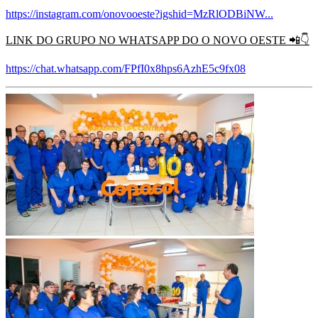
https://instagram.com/onovooeste?igshid=MzRlODBiNW...
LINK DO GRUPO NO WHATSAPP DO O NOVO OESTE
📲👇
https://chat.whatsapp.com/FPfI0x8hps6AzhE5c9fx08