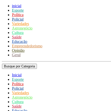
inicial
Esporte
Política
Policial
Variedades
Agronegócio
Cultura
Saúde
Educação
Empreendedorismo
Opinião
Geral
Busque por Categoria
Inicial
Esporte
Política
Policial
Variedades
Agronegócio
Cultura
Saúde
Educação