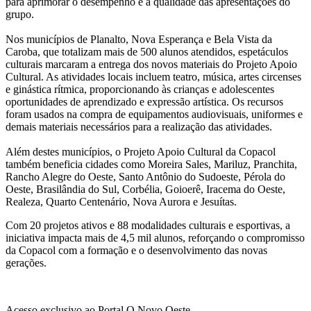
para aprimorar o desempenho e a qualidade das apresentações do
grupo.
Nos municípios de Planalto, Nova Esperança e Bela Vista da
Caroba, que totalizam mais de 500 alunos atendidos, espetáculos
culturais marcaram a entrega dos novos materiais do Projeto Apoio
Cultural. As atividades locais incluem teatro, música, artes circenses
e ginástica rítmica, proporcionando às crianças e adolescentes
oportunidades de aprendizado e expressão artística. Os recursos
foram usados na compra de equipamentos audiovisuais, uniformes e
demais materiais necessários para a realização das atividades.
Além destes municípios, o Projeto Apoio Cultural da Copacol
também beneficia cidades como Moreira Sales, Mariluz, Pranchita,
Rancho Alegre do Oeste, Santo Antônio do Sudoeste, Pérola do
Oeste, Brasilândia do Sul, Corbélia, Goioerê, Iracema do Oeste,
Realeza, Quarto Centenário, Nova Aurora e Jesuítas.
Com 20 projetos ativos e 88 modalidades culturais e esportivas, a
iniciativa impacta mais de 4,5 mil alunos, reforçando o compromisso
da Copacol com a formação e o desenvolvimento das novas
gerações.
Acesso exclusivo ao Portal O Novo Oeste