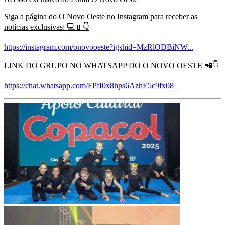
Siga a página do O Novo Oeste no Instagram para receber as
notícias exclusivas:
💻📱👇
https://instagram.com/onovooeste?igshid=MzRlODBiNW...
LINK DO GRUPO NO WHATSAPP DO O NOVO OESTE
📲👇
https://chat.whatsapp.com/FPfI0x8hps6AzhE5c9fx08