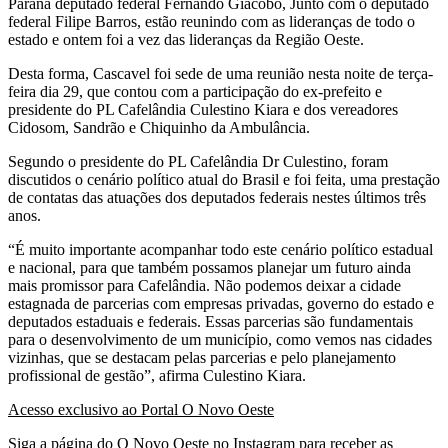
Paraná deputado federal Fernando Giacobo, Junto com o deputado
federal Filipe Barros, estão reunindo com as lideranças de todo o
estado e ontem foi a vez das lideranças da Região Oeste.
Desta forma, Cascavel foi sede de uma reunião nesta noite de terça-
feira dia 29, que contou com a participação do ex-prefeito e
presidente do PL Cafelândia Culestino Kiara e dos vereadores
Cidosom, Sandrão e Chiquinho da Ambulância.
Segundo o presidente do PL Cafelândia Dr Culestino, foram
discutidos o cenário político atual do Brasil e foi feita, uma prestação
de contatas das atuações dos deputados federais nestes últimos três
anos.
“É muito importante acompanhar todo este cenário político estadual
e nacional, para que também possamos planejar um futuro ainda
mais promissor para Cafelândia. Não podemos deixar a cidade
estagnada de parcerias com empresas privadas, governo do estado e
deputados estaduais e federais. Essas parcerias são fundamentais
para o desenvolvimento de um município, como vemos nas cidades
vizinhas, que se destacam pelas parcerias e pelo planejamento
profissional de gestão”, afirma Culestino Kiara.
Acesso exclusivo ao Portal O Novo Oeste
Siga a página do O Novo Oeste no Instagram para receber as