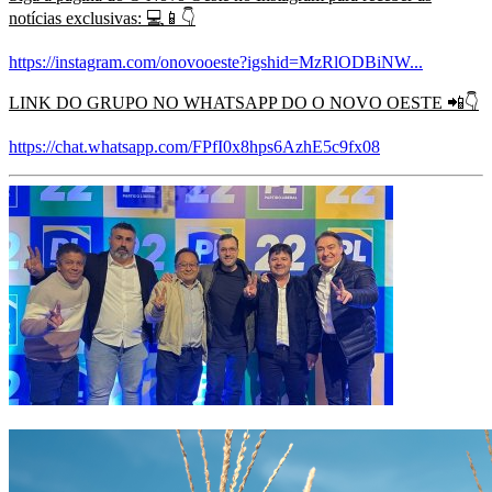
notícias exclusivas:
💻📱👇
https://instagram.com/onovooeste?igshid=MzRlODBiNW...
LINK DO GRUPO NO WHATSAPP DO O NOVO OESTE
📲👇
https://chat.whatsapp.com/FPfI0x8hps6AzhE5c9fx08