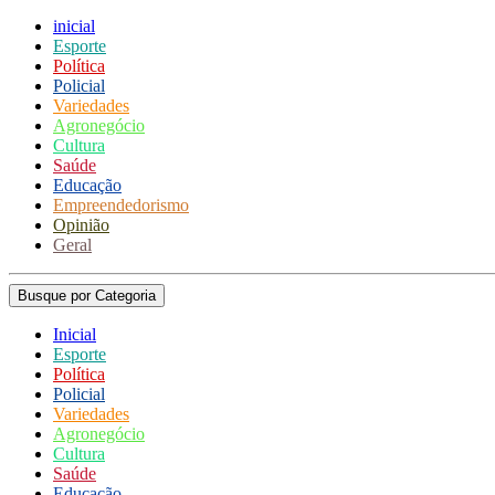
inicial
Esporte
Política
Policial
Variedades
Agronegócio
Cultura
Saúde
Educação
Empreendedorismo
Opinião
Geral
Busque por Categoria
Inicial
Esporte
Política
Policial
Variedades
Agronegócio
Cultura
Saúde
Educação