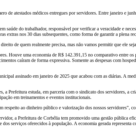
ro de atestados médicos entregues por servidores. Entre janeiro e jun
 em saúde do trabalhador, responsável por verificar a veracidade e nec
ras extras nos 30 dias subsequentes, como forma de garantir a plena re
reito de quem realmente precisa, mas não vamos permitir que ele seja 
idores. Houve uma economia de R$ 142.391,15 no comparativo entre os 
arcimentos caíram de forma expressiva. Somente as despesas com hos
nicipal assinado em janeiro de 2025 que acabou com as diárias. A medid
a Prefeitura estuda, em parceria com o sindicato dos servidores, a cri
ipação em treinamentos e eventos institucionais.
m respeito ao dinheiro público e valorização dos nossos servidores”, con
ervidor, a Prefeitura de Corbélia tem promovido uma gestão pública efi
dos serviços oferecidos à população. A economia gerada representa cor