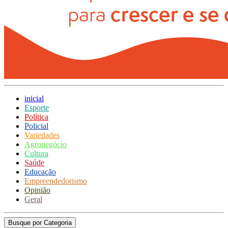
inicial
Esporte
Política
Policial
Variedades
Agronegócio
Cultura
Saúde
Educação
Empreendedorismo
Opinião
Geral
Busque por Categoria