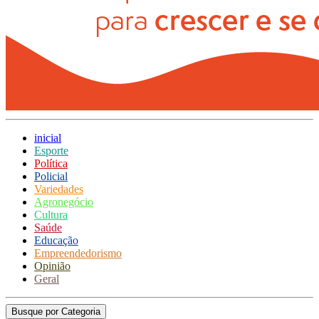
inicial
Esporte
Política
Policial
Variedades
Agronegócio
Cultura
Saúde
Educação
Empreendedorismo
Opinião
Geral
Busque por Categoria