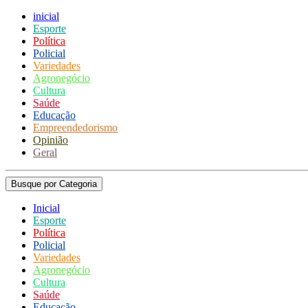
inicial
Esporte
Política
Policial
Variedades
Agronegócio
Cultura
Saúde
Educação
Empreendedorismo
Opinião
Geral
Busque por Categoria
Inicial
Esporte
Política
Policial
Variedades
Agronegócio
Cultura
Saúde
Educação