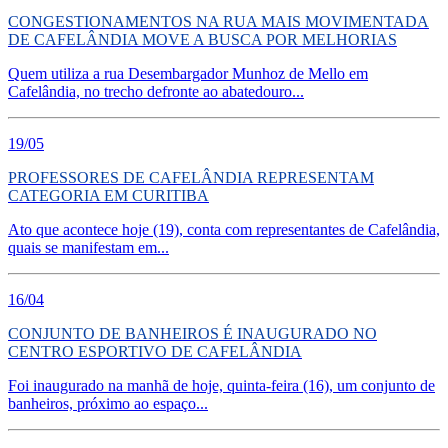
CONGESTIONAMENTOS NA RUA MAIS MOVIMENTADA
DE CAFELÂNDIA MOVE A BUSCA POR MELHORIAS
Quem utiliza a rua Desembargador Munhoz de Mello em
Cafelândia, no trecho defronte ao abatedouro...
19/05
PROFESSORES DE CAFELÂNDIA REPRESENTAM
CATEGORIA EM CURITIBA
Ato que acontece hoje (19), conta com representantes de Cafelândia,
quais se manifestam em...
16/04
CONJUNTO DE BANHEIROS É INAUGURADO NO
CENTRO ESPORTIVO DE CAFELÂNDIA
Foi inaugurado na manhã de hoje, quinta-feira (16), um conjunto de
banheiros, próximo ao espaço...