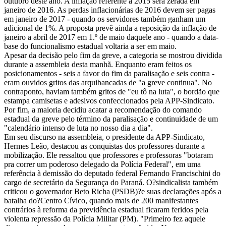
outubro deste ano. A inflação referente a 2015 será zerada em
janeiro de 2016. As perdas inflacionárias de 2016 devem ser pagas
em janeiro de 2017 - quando os servidores também ganham um
adicional de 1%. A proposta prevê ainda a reposição da inflação de
janeiro a abril de 2017 em 1.º de maio daquele ano - quando a data-
base do funcionalismo estadual voltaria a ser em maio.
Apesar da decisão pelo fim da greve, a categoria se mostrou dividida
durante a assembleia desta manhã. Enquanto eram feitos os
posicionamentos - seis a favor do fim da paralisação e seis contra -
eram ouvidos gritos das arquibancadas de "a greve continua". No
contraponto, haviam também gritos de "eu tô na luta", o bordão que
estampa camisetas e adesivos confeccionados pela APP-Sindicato.
Por fim, a maioria decidiu acatar a recomendação do comando
estadual da greve pelo término da paralisação e continuidade de um
"calendário intenso de luta no nosso dia a dia".
Em seu discurso na assembleia, o presidente da APP-Sindicato,
Hermes Leão, destacou as conquistas dos professores durante a
mobilização. Ele ressaltou que professores e professoras "botaram
pra correr um poderoso delegado da Polícia Federal", em uma
referência à demissão do deputado federal Fernando Francischini do
cargo de secretário da Segurança do Paraná. O?sindicalista também
criticou o governador Beto Richa (PSDB)?e suas declarações após a
batalha do?Centro Cívico, quando mais de 200 manifestantes
contrários à reforma da previdência estadual ficaram feridos pela
violenta repressão da Polícia Militar (PM). "Primeiro fez aquele