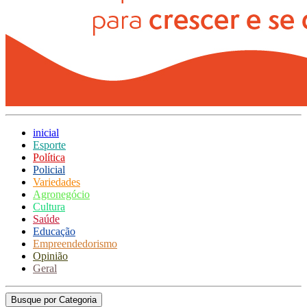
inicial
Esporte
Política
Policial
Variedades
Agronegócio
Cultura
Saúde
Educação
Empreendedorismo
Opinião
Geral
Busque por Categoria