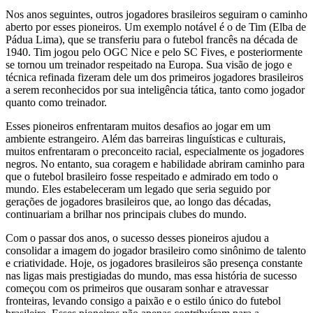
Nos anos seguintes, outros jogadores brasileiros seguiram o caminho
aberto por esses pioneiros. Um exemplo notável é o de Tim (Elba de
Pádua Lima), que se transferiu para o futebol francês na década de
1940. Tim jogou pelo OGC Nice e pelo SC Fives, e posteriormente
se tornou um treinador respeitado na Europa. Sua visão de jogo e
técnica refinada fizeram dele um dos primeiros jogadores brasileiros
a serem reconhecidos por sua inteligência tática, tanto como jogador
quanto como treinador.
Esses pioneiros enfrentaram muitos desafios ao jogar em um
ambiente estrangeiro. Além das barreiras linguísticas e culturais,
muitos enfrentaram o preconceito racial, especialmente os jogadores
negros. No entanto, sua coragem e habilidade abriram caminho para
que o futebol brasileiro fosse respeitado e admirado em todo o
mundo. Eles estabeleceram um legado que seria seguido por
gerações de jogadores brasileiros que, ao longo das décadas,
continuariam a brilhar nos principais clubes do mundo.
Com o passar dos anos, o sucesso desses pioneiros ajudou a
consolidar a imagem do jogador brasileiro como sinônimo de talento
e criatividade. Hoje, os jogadores brasileiros são presença constante
nas ligas mais prestigiadas do mundo, mas essa história de sucesso
começou com os primeiros que ousaram sonhar e atravessar
fronteiras, levando consigo a paixão e o estilo único do futebol