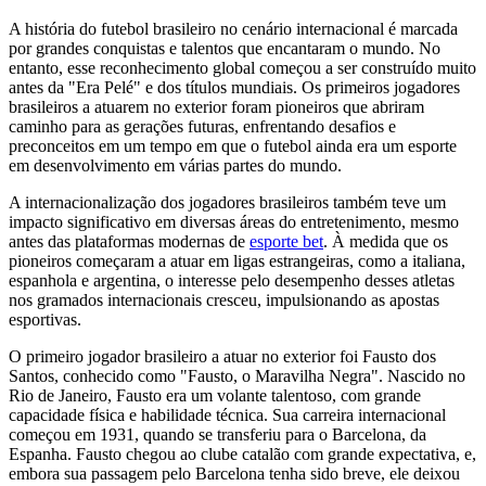
A história do futebol brasileiro no cenário internacional é marcada
por grandes conquistas e talentos que encantaram o mundo. No
entanto, esse reconhecimento global começou a ser construído muito
antes da "Era Pelé" e dos títulos mundiais. Os primeiros jogadores
brasileiros a atuarem no exterior foram pioneiros que abriram
caminho para as gerações futuras, enfrentando desafios e
preconceitos em um tempo em que o futebol ainda era um esporte
em desenvolvimento em várias partes do mundo.
A internacionalização dos jogadores brasileiros também teve um
impacto significativo em diversas áreas do entretenimento, mesmo
antes das plataformas modernas de
esporte bet
. À medida que os
pioneiros começaram a atuar em ligas estrangeiras, como a italiana,
espanhola e argentina, o interesse pelo desempenho desses atletas
nos gramados internacionais cresceu, impulsionando as apostas
esportivas.
O primeiro jogador brasileiro a atuar no exterior foi Fausto dos
Santos, conhecido como "Fausto, o Maravilha Negra". Nascido no
Rio de Janeiro, Fausto era um volante talentoso, com grande
capacidade física e habilidade técnica. Sua carreira internacional
começou em 1931, quando se transferiu para o Barcelona, da
Espanha. Fausto chegou ao clube catalão com grande expectativa, e,
embora sua passagem pelo Barcelona tenha sido breve, ele deixou