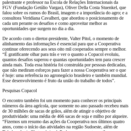
palestrante e professor na Escola de Relações Internacionais da
FGV (Fundação Getúlio Vargas), Oliver Della Costa Stuenkel, que
falou sobre os rumos do Brasil, imagem e a importância do agro; e a
consultora Veridiana Cavalheri, que abordou o posicionamento de
cada um perante os desafios e como aproveitar melhor as
oportunidades que surgem no dia a dia.
De acordo com o diretor-presidente, Valter Pitol, o momento de
alinhamento das informações é essencial para que a Cooperativa
continue oferecendo aos seus oito mil cooperados sempre o melhor.
“É gratificante olhar para trás e ver o quanto a Copacol evoluiu,
quantos desafios superou e quantas oportunidades tem para crescer
ainda mais. Toda essa história foi construída por pessoas dedicadas,
que não mediram esforços para fazer a nossa Cooperativa ser o que
é hoje: uma referência no agronegócio brasileiro e também mundial.
Esse desenvolvimento é fruto da união do trabalho de todos”.
Pesquisas Copacol
O encontro também foi um momento para conhecer os principais
números da área agrícola, que somente no ano passado recebeu mais
de 30 milhões de sacas de grãos, além de atingir o objetivo de
produtividade: uma média de 466 sacas de soja e milho por alqueire.
“Fizemos um resumo das ações da Cooperativa nos últimos quatro
anos, como o início das atividades na região Sudoeste, além de