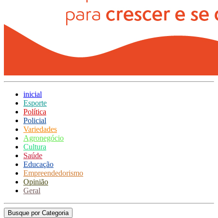
inicial
Esporte
Política
Policial
Variedades
Agronegócio
Cultura
Saúde
Educação
Empreendedorismo
Opinião
Geral
Busque por Categoria