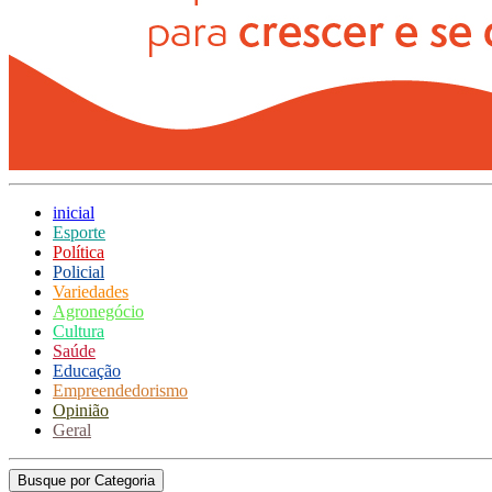
inicial
Esporte
Política
Policial
Variedades
Agronegócio
Cultura
Saúde
Educação
Empreendedorismo
Opinião
Geral
Busque por Categoria