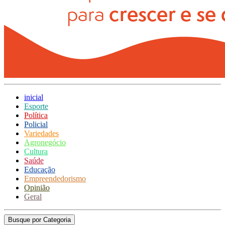
inicial
Esporte
Política
Policial
Variedades
Agronegócio
Cultura
Saúde
Educação
Empreendedorismo
Opinião
Geral
Busque por Categoria