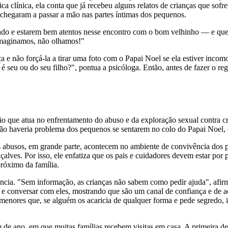
tica clínica, ela conta que já recebeu alguns relatos de crianças que so
chegaram a passar a mão nas partes íntimas dos pequenos.
idado e estarem bem atentos nesse encontro com o bom velhinho — e que,
imaginamos, não olhamos!"
ça e não forçá-la a tirar uma foto com o Papai Noel se ela estiver inco
é seu ou do seu filho?", pontua a psicóloga. Então, antes de fazer o re
ão que atua no enfrentamento do abuso e da exploração sexual contra cr
não haveria problema dos pequenos se sentarem no colo do Papai Noel
 abusos, em grande parte, acontecem no ambiente de convivência dos p
lves. Por isso, ele enfatiza que os pais e cuidadores devem estar por p
róximo da família.
ância. "Sem informação, as crianças não sabem como pedir ajuda", afir
 e conversar com eles, mostrando que são um canal de confiança e de a
 menores que, se alguém os acaricia de qualquer forma e pede segredo, i
m de ano, em que muitas famílias recebem visitas em casa. A primeira de