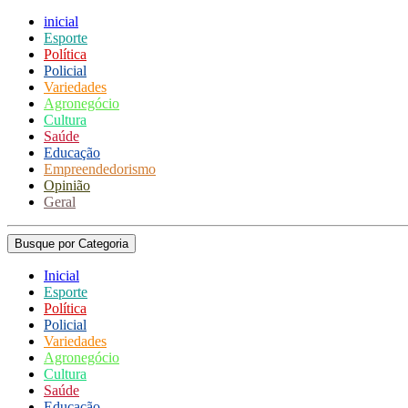
inicial
Esporte
Política
Policial
Variedades
Agronegócio
Cultura
Saúde
Educação
Empreendedorismo
Opinião
Geral
Busque por Categoria
Inicial
Esporte
Política
Policial
Variedades
Agronegócio
Cultura
Saúde
Educação