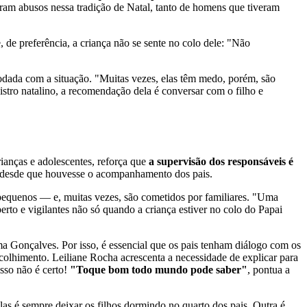
freram abusos nessa tradição de Natal, tanto de homens que tiveram
 de preferência, a criança não se sente no colo dele: "Não
modada com a situação. "Muitas vezes, elas têm medo, porém, são
gistro natalino, a recomendação dela é conversar com o filho e
ianças e adolescentes, reforça que
a supervisão dos responsáveis é
, desde que houvesse o acompanhamento dos pais.
equenos — e, muitas vezes, são cometidos por familiares. "Uma
erto e vigilantes não só quando a criança estiver no colo do Papai
ma Gonçalves. Por isso, é essencial que os pais tenham diálogo com os
colhimento. Leiliane Rocha acrescenta a necessidade de explicar para
sso não é certo!
"Toque bom todo mundo pode saber"
, pontua a
las é sempre deixar os filhos dormindo no quarto dos pais. Outra é