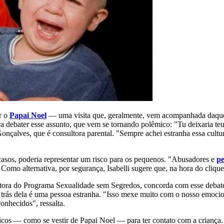
er o
Papai Noel
— uma visita que, geralmente, vem acompanhada daquel
ra debater esse assunto, que vem se tornando polêmico: "Tu deixaria te
Gonçalves, que é consultora parental. "Sempre achei estranha essa cultura
casos, poderia representar um risco para os pequenos. "Abusadores e
pe
 Como alternativa, por segurança, Isabelli sugere que, na hora do cliqu
tora do Programa Sexualidade sem Segredos, concorda com esse debate 
trás dela é uma pessoa estranha. "Isso mexe muito com o nosso emocio
onhecidos", ressalta.
icos — como se vestir de Papai Noel — para ter contato com a criança