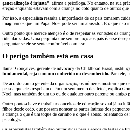
generalização é injusta"
, afirma a psicóloga. No entanto, na sua prá
ereção enquanto estavam com a criança no colo quanto de outros que 
Por isso, a especialista ressalta a importância de os pais tomarem cu
imaginamos que um Papai Noel pode ser um abusador. E o que não 
Outro ponto que merece atenção é o de respeitar as vontades da crian
ridicularizadas. Uma pergunta que sempre faço aos pais é: esse desejo 
perguntar se ele se sente confortável com isso.
O perigo também está em casa
Itamar Gonçalves, gerente de advocacy da Childhood Brasil, instituiç
fundamental, seja com um conhecido ou desconhecido.
Para ele, 
De acordo com o gerente da organização, os números mostram que os
pessoa que eles respeitam e têm um sentimento de afeto", explica Gonça
Noel, mas também de um tio ou de qualquer outro parente ou amigo p
Outro ponto-chave é trabalhar conceitos de educação sexual já na inf
filhos desde cedo, que possam nomear as partes íntimas dos pequenos
a criança o que é um toque de carinho e o que é abuso, orientando os
psicóloga.
Os especialistas também dão outras dicas para a época de festas de fi